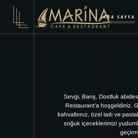
ANA SAYFA
Sevgi, Barış, Dostluk abide
Restaurant’a hoşgeldiniz. 
kahvaltımız, özel tatlı ve pas
soğuk içeceklerimizi yuduml
geçirm