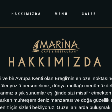
HAKKIMIZDA
MENÜ
GALERİ
HAKKIMIZDA
si ve bir Avrupa Kenti olan Ereğli’nin en özel nokta
Güler yüzlü personelimiz, dünya mutfağı menümüzdeki 
talarımızla şık sunumlar eşliğinde sizi misafir etmekt
arken muhteşem deniz manzarası ve doğa güzellikleriy
eniz için sizleri bekliyoruz. Güzel anılarda buluşmak 